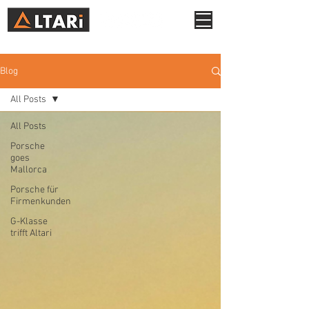
Blog
All Posts
All Posts
Porsche
goes
Mallorca
Porsche für
Firmenkunden
G-Klasse
trifft Altari